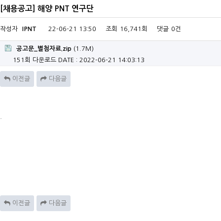
[채용공고] 해양 PNT 연구단
작성자
IPNT
22-06-21 13:50
조회
16,741회
댓글
0건
공고문_별첨자료.zip
(1.7M)
151회 다운로드
DATE : 2022-06-21 14:03:13
이전글
다음글
.
이전글
다음글